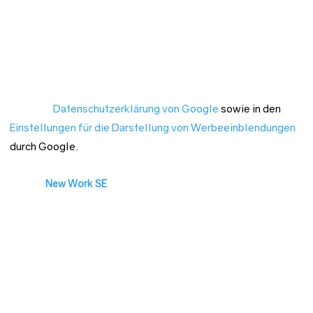
Der Einsatz von Google Analytics erfolgt ausschließlich mittels
IP-Anonymisierung. Sämtliche verarbeiteten personenbezogene
Daten werden nach 14 Monaten gelöscht oder vollständig
anonymisiert. Weitere Informationen zur Datennutzung durch
Google, Einstellungs- und Widerspruchsmöglichkeiten, erfahren
Datenschutzerklärung von Google
sowie in den
Sie in der
Einstellungen für die Darstellung von Werbeeinblendungen
durch Google.
Onlyfy,
New Work SE
– Bewerbungsmanagement
Unter Nutzung der Anwendung von Onlyfy bieten wir Ihnen die
Möglichkeit, sich direkt auf unserer Internetseite auf aktuelle
Stellenangebote zu bewerben. Die Verarbeitung der
personenbezogenen Daten im Zusammenhang mit der
technischen Bereitstellung der Anwendung erfolgt auf Grundlage
unseres berechtigten Interesses an der Bereitstellung einer
zeitgemäßen Möglichkeit zur Bewerbung gemäß Art. 6 Abs. 1 Satz