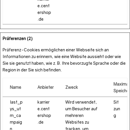
e.cent
ershop
.de
Präferenzen (2)
Präferenz-Cookies ermöglichen einer Webseite sich an
Informationen zu erinnern, wie eine Website aussieht oder wie
Sie sie genutzt haben, wie z.
B. Ihre bevorzugte Sprache oder die
Region in der Sie sich befinden.
Maximal
Name
Anbieter
Zweck
Speiche
last_p
karrier
Wird verwendet,
Sit
ys_ut
e.cent
um Besucher auf
zun
m_ca
ershop
mehreren
g
mpaig
.de
Websites zu
n
tracken, um