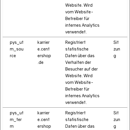
Website. Wird
vom Website-
Betreiber für
internes Analytics
verwendet.
pys_ut
karrier
Registriert
Sit
m_sou
e.cent
statistische
zun
rce
ershop
Daten über das
g
.de
Verhalten der
Besucher auf der
Website. Wird
vom Website-
Betreiber für
internes Analytics
verwendet.
pys_ut
karrier
Registriert
Sit
m_ter
e.cent
statistische
zun
m
ershop
Daten über das
g