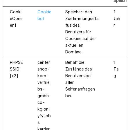
Speiche
Cooki
Cookie
Speichert den
1
eCons
bot
Zustimmungssta
Jah
ent
tus des
r
Benutzers für
Cookies auf der
aktuellen
Domäne.
PHPSE
center
Behält die
1
SSID
shop-
Zustände des
Ta
[x2]
korn-
Benutzers bei
g
vertrie
allen
bs-
Seitenanfragen
gmbh-
bei.
co-
kg.onl
yfy.job
s
karrier