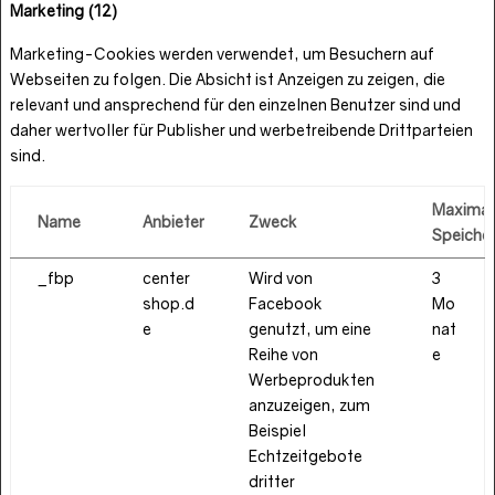
Marketing (12)
Marketing-Cookies werden verwendet, um Besuchern auf
Webseiten zu folgen. Die Absicht ist Anzeigen zu zeigen, die
relevant und ansprechend für den einzelnen Benutzer sind und
daher wertvoller für Publisher und werbetreibende Drittparteien
sind.
Maximal
Name
Anbieter
Zweck
Speiche
_fbp
center
Wird von
3
shop.d
Facebook
Mo
e
genutzt, um eine
nat
Reihe von
e
Werbeprodukten
anzuzeigen, zum
Beispiel
Echtzeitgebote
dritter