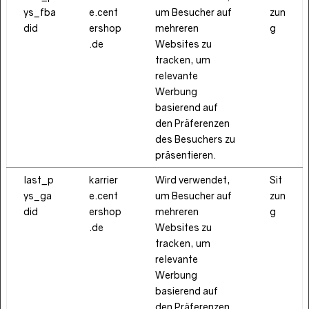
ys_fba
e.cent
um Besucher auf
zun
did
ershop
mehreren
g
.de
Websites zu
tracken, um
relevante
Werbung
basierend auf
den Präferenzen
des Besuchers zu
präsentieren.
last_p
karrier
Wird verwendet,
Sit
ys_ga
e.cent
um Besucher auf
zun
did
ershop
mehreren
g
.de
Websites zu
tracken, um
relevante
Werbung
basierend auf
den Präferenzen