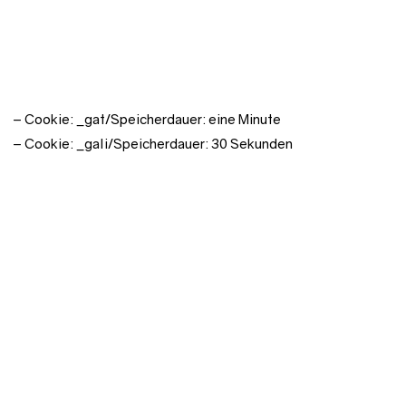
beispielswiese der erschwerten Durchsetzung
datenschutzrechtlicher Betroffenenrechte. Für den Einsatz von
Google Analytics nutzen wir folgende Cookies:
– Cookie: _ga/Speicherdauer: zwölf Monate
– Cookie: _gid/Speicherdauer: ein Tag
– Cookie: _gat/Speicherdauer: eine Minute
– Cookie: _gali/Speicherdauer: 30 Sekunden
Durch die von Google Analytics gesetzten Cookies werden
Nutzungsdaten (z. B. besuchte Internetseiten, Zugriffszeiten)
sowie Kommunikationsdaten (z. B. IP-Adressen,
Geräteinformationen) in unserem Auftrag verarbeitet, um die
Nutzung unseres Online-Angebots auszuwerten, Reports über
die Aktivitäten innerhalb unseres Online-Angebots
zusammenzustellen sowie weitere, mit der Nutzung unseres
Online-Angebots verbundene Dienstleistungen zu erbringen.
Hierbei ist auch eine Erstellung von pseudonymisierten
Nutzerprofilen möglich.