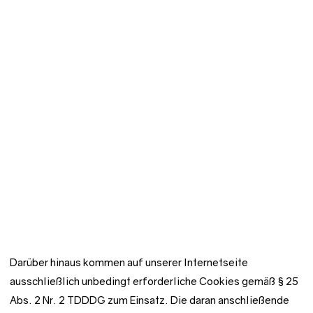
1 lit. f) DS-GVO. Gemäß § 25 Abs. 2 Nr. 2 TDDDG erfolgt zur
Gewährleistung einer fehlerfreien Bereitstellung der Anwendung
ausschließlich einer Nutzung unbedingt erforderlicher Cookies
(Speicherdauer: 1 Tag).
Zur technischen Bereitstellung der Anwendung werden
Nutzungsdaten (z.B. Zugriffszeiten) sowie
Kommunikationsdaten (z.B. IP-Adressen, Geräteinformationen)
in unserem Auftrag verarbeitet. Ein hierfür erforderlicher Vertrag
zur Auftragsverarbeitung gemäß Art. 28 DS-GVO wurde
abgeschlossen. Die Datenschutzinformation bezüglich der
Verarbeitung personenbezogener Daten im Bewerbungsverfahren
können Sie untenstehend nachlesen.
Darüber hinaus kommen auf unserer Internetseite
ausschließlich unbedingt erforderliche Cookies gemäß § 25
Abs. 2 Nr. 2 TDDDG zum Einsatz. Die daran anschließende