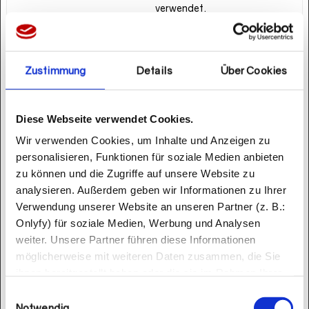
verwendet.
pys_f
karrier
Registriert
Sit
badid
e.cent
statistische
zun
ershop
Daten über das
g
Zustimmung
Details
Über Cookies
.de
Verhalten der
Besucher auf der
Website. Wird
Diese Webseite verwendet Cookies.
vom Website-
Wir verwenden Cookies, um Inhalte und Anzeigen zu
Betreiber für
personalisieren, Funktionen für soziale Medien anbieten
internes Analytics
zu können und die Zugriffe auf unsere Website zu
verwendet.
analysieren.
Außerdem geben wir Informationen zu Ihrer
pys_fir
center
Registriert
7
Verwendung unserer Website an unseren Partner (z. B.:
st_visi
shop.d
statistische
Ta
Onlyfy) für soziale Medien, Werbung und Analysen
t
e
Daten über das
ge
weiter.
Unsere Partner führen diese Informationen
Verhalten der
möglicherweise mit weiteren Daten zusammen, die Sie
Besucher auf der
ihnen bereitgestellt haben oder die sie im Rahmen Ihrer
Website. Wird
Nutzung der Dienste gesammelt haben.
Einwilligungsauswahl
vom Website-
Notwendig