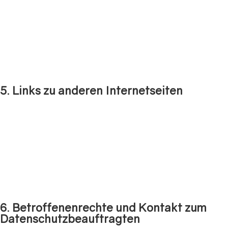
Organisationen.
Die Verarbeitung der personenbezogenen Daten erfolgt für die
Dauer des Bewerbungsverfahrens, maximal für sechs Monate nach
Zugang einer Absage. Im Rahmen einer Einstellung können Angaben
zur Person sowie Lebenslauf und Qualifikationsnachweise zur
Personalakte genommen werden.
5. Links zu anderen Internetseiten
Unsere Internetseite enthält Links zu anderen Internetseiten,
sogenannte externe Links. Wir haben keinen Einfluss darauf, dass
die Betreiber anderer Internetseiten die Datenschutzbestimmungen
einhalten. Bitte beachten Sie, dass Sie mit einem Klick auf einen
Link einer anderen Internetseiten anderen
Datenschutzbestimmungen unterfallen. Wir haben keinen Einfluss
auf die dortige Datenverarbeitung. Externe Links sind gemäß § 19
Abs. 3 TDDDG als solche gekennzeichnet.
6. Betroffenenrechte und Kontakt zum
Datenschutzbeauftragten