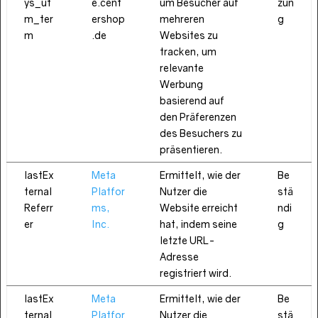
ys_ut
e.cent
um Besucher auf
zun
m_ter
ershop
mehreren
g
m
.de
Websites zu
tracken, um
relevante
Werbung
basierend auf
den Präferenzen
des Besuchers zu
präsentieren.
lastEx
Meta
Ermittelt, wie der
Be
ternal
Platfor
Nutzer die
stä
Referr
ms,
Website erreicht
ndi
er
Inc.
hat, indem seine
g
letzte URL-
Adresse
registriert wird.
lastEx
Meta
Ermittelt, wie der
Be
ternal
Platfor
Nutzer die
stä