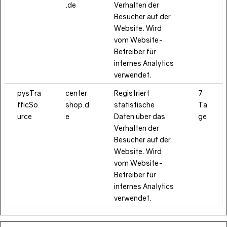
.de
Verhalten der
Besucher auf der
Website. Wird
vom Website-
Betreiber für
internes Analytics
verwendet.
pysTra
center
Registriert
7
fficSo
shop.d
statistische
Ta
urce
e
Daten über das
ge
Verhalten der
Besucher auf der
Website. Wird
vom Website-
Betreiber für
internes Analytics
verwendet.