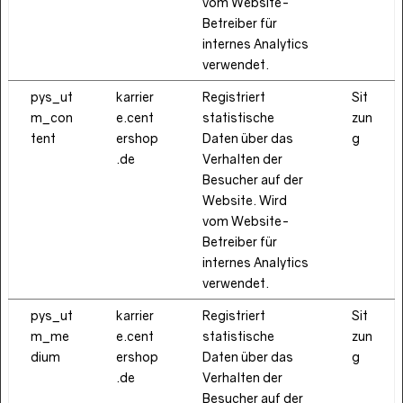
vom Website-
Betreiber für
internes Analytics
verwendet.
pys_ut
karrier
Registriert
Sit
m_con
e.cent
statistische
zun
tent
ershop
Daten über das
g
.de
Verhalten der
Besucher auf der
Website. Wird
vom Website-
Betreiber für
internes Analytics
verwendet.
pys_ut
karrier
Registriert
Sit
m_me
e.cent
statistische
zun
dium
ershop
Daten über das
g
.de
Verhalten der
Besucher auf der