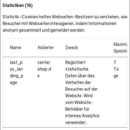
Statistiken (16)
Statistik-Cookies helfen Webseiten-Besitzern zu verstehen, wie
Besucher mit Webseiten interagieren, indem Informationen
anonym gesammelt und gemeldet werden.
Maximal
Name
Anbieter
Zweck
Speiche
last_p
center
Registriert
7
ys_lan
shop.d
statistische
Ta
ding_p
e
Daten über das
ge
age
Verhalten der
Besucher auf der
Website. Wird
vom Website-
Betreiber für
internes Analytics
verwendet.