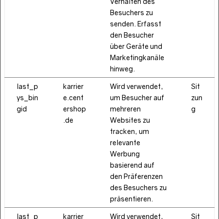
Verhalten des
Besuchers zu
senden. Erfasst
den Besucher
über Geräte und
Marketingkanäle
hinweg.
last_p
karrier
Wird verwendet,
Sit
ys_bin
e.cent
um Besucher auf
zun
gid
ershop
mehreren
g
.de
Websites zu
tracken, um
relevante
Werbung
basierend auf
den Präferenzen
des Besuchers zu
präsentieren.
last_p
karrier
Wird verwendet,
Sit